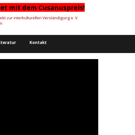
et mit dem Cusanuspreis!
kt zur interkulturellen Verständigung e. V. 
on
iteratur
Kontakt