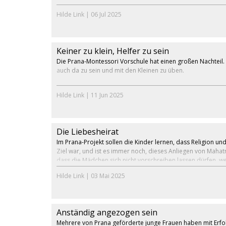
Hilde Link
|
06 Jul 2025
Keiner zu klein, Helfer zu sein
Die Prana-Montessori Vorschule hat einen großen Nachteil. 
auch da zu sein und mit den Kleinen zu üben.
Hilde Link
|
11 Jun 2025
Die Liebesheirat
Im Prana-Projekt sollen die Kinder lernen, dass Religion und
Ziel war, und ist es immer noch, dieses Anliegen von Maha
dass die Mädchen sich nicht vorschreiben lassen dürfen, we
Hilde Link
|
03 Mai 2025
Anständig angezogen sein
Mehrere von Prana geförderte junge Frauen haben mit Erfolg