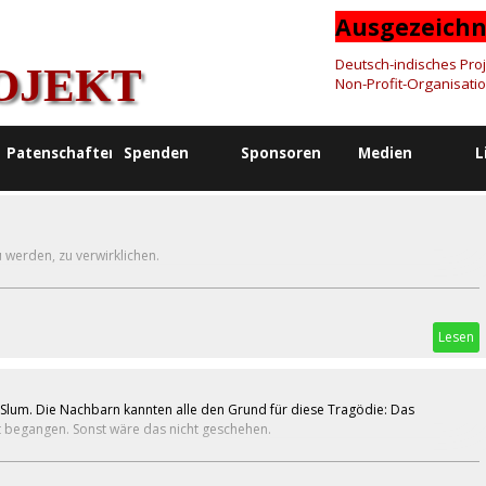
Ausgezeichn
Deutsch-indisches Proje
OJEKT
Non-Profit-Organisati
Patenschaften
Spenden
Sponsoren
Medien
L
u werden, zu verwirklichen.
Lesen
 Slum. Die Nachbarn kannten alle den Grund für diese Tragödie: Das
 begangen. Sonst wäre das nicht geschehen.