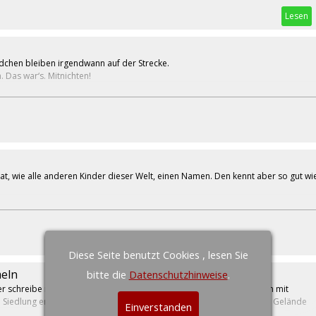
Lesen
dchen bleiben irgendwann auf der Strecke.
 Das war‘s. Mitnichten!
, wie alle anderen Kinder dieser Welt, einen Namen. Den kennt aber so gut wie 
Diese Seite benutzt Cookies , lesen Sie
eln
bitte die
Datenschutzhinweise
.
 schreibe ich, dass das Prana-Projekt an einen Slum grenzt. Ein Slum mit
 Siedlung erstreckt sich vor der Prana-Schule. Heute will ich von dem Gelände
Einverstanden