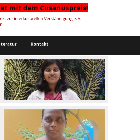
et mit dem Cusanuspreis!
kt zur interkulturellen Verständigung e. V. 
on
iteratur
Kontakt