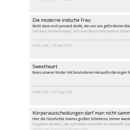
Die moderne indische Frau
Nicht dass noch jemand denkt, die von uns geförderten Mä
Heiraten; Kinderkriegen, sich vom Mann unterbuttern lassen.
Hilde Link
|
08 Sep 2025
Sweetheart
Eines unserer Kinder mit besonderen Herausforderungen hat
Hilde Link
|
03 Aug 2025
Körperausscheidungen darf man nicht samm
Hier die Geschichte meines großen Scheiterns: Immer wieder
begabten Kindern, wie sich mehr und mehr herausstellt. Die
neben der Prana-Schule berichten.