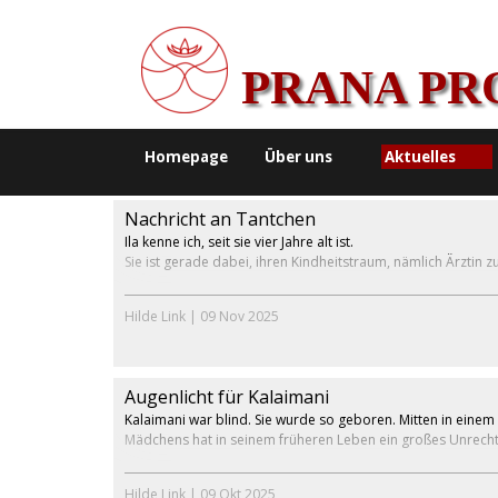
PRANA PR
Homepage
Über uns
Aktuelles
Nachricht an Tantchen
Ila kenne ich, seit sie vier Jahre alt ist.
Sie ist gerade dabei, ihren Kindheitstraum, nämlich Ärztin z
Hilde Link
|
09 Nov 2025
Augenlicht für Kalaimani
Kalaimani war blind. Sie wurde so geboren. Mitten in einem
Mädchens hat in seinem früheren Leben ein großes Unrecht
Hilde Link
|
09 Okt 2025